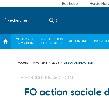
Boutique
Guide Nér
MÉTIERS ET
PROTECTION
AUTONOMIE
INSERTI
FORMATIONS
DE L'ENFANCE
ACCUEIL
MAGAZINE
2026
LE SOCIAL EN ACTION
LE SOCIAL EN ACTION
FO action sociale d