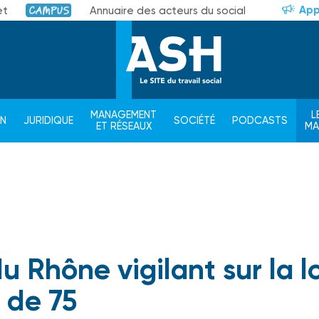
App
et
Annuaire des acteurs du social
Campus
MANAGEMENT
L
ON
JURIDIQUE
SOCIÉTÉ
PODCASTS
ET RÉSEAUX
M
u Rhône vigilant sur la lo
de 75