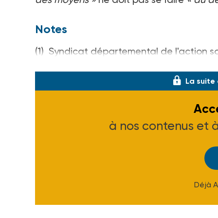
Notes
(1) Syndicat départemental de l'action so
cedex 03 - Tél. 04 78 53 24 93.
La suite
Accé
à nos contenus et 
Déjà 