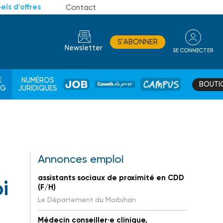
els d'offres
Contact
S'ABONNER
Newsletter
SE CONNECTER
CONSEIL
E
NUMÉROS
BOUTI
JOB
DE
CAMPUS
AG
JURIDIQUES
PROS
Annonces emploi
assistants sociaux de proximité en CDD
i
(F/H)
Le Département du Morbihan
Médecin conseiller·e clinique,