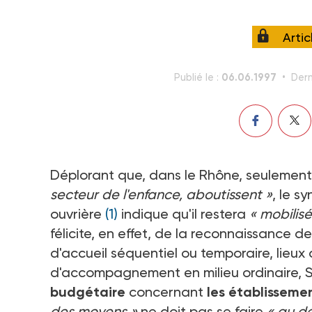
Arti
06.06.1997
Publié le :
Dern
Déplorant que, dans le Rhône, seulement
secteur de l'enfance, aboutissent »
, le s
ouvrière
(1)
indique qu'il restera
« mobilisé
félicite, en effet, de la reconnaissance d
d'accueil séquentiel ou temporaire, lieux 
d'accompagnement en milieu ordinaire, SA
budgétaire
concernant
les établisseme
des moyens »
ne doit pas se faire
« au dé