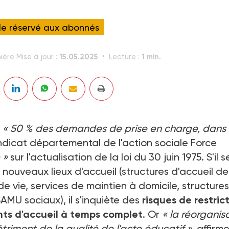
cle réservé aux abonnés
15.05.2025
1 min.
ière Mise à jour :
Lecture :
« 50 % des demandes de prise en charge, dans 
yndicat départemental de l'action sociale Force
 »
sur l'actualisation de la loi du 30 juin 1975. S'il s
e nouveaux lieux d'accueil (structures d'accueil de 
de vie, services de maintien à domicile, structures
MU sociaux), il s'inquiète des
risques de restric
nts d'accueil à temps complet
. Or
« la réorganis
triment de la qualité de l'acte éducatif »
, affirme