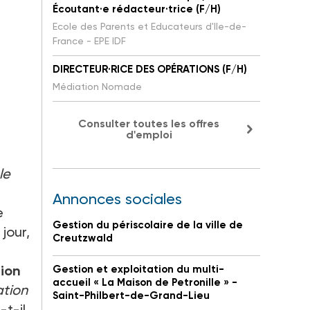
Écoutant·e rédacteur·trice (F/H)
Ecole des Parents et Educateurs d'Ile-de-
France - EPE IDF
DIRECTEUR·RICE DES OPÉRATIONS (F/H)
Médiation Nomade
Consulter toutes les offres
d'emploi
le
Annonces sociales
e
Gestion du périscolaire de la ville de
jour,
Creutzwald
tion
Gestion et exploitation du multi-
accueil « La Maison de Petronille » -
ation
Saint-Philbert-de-Grand-Lieu
-t-il.