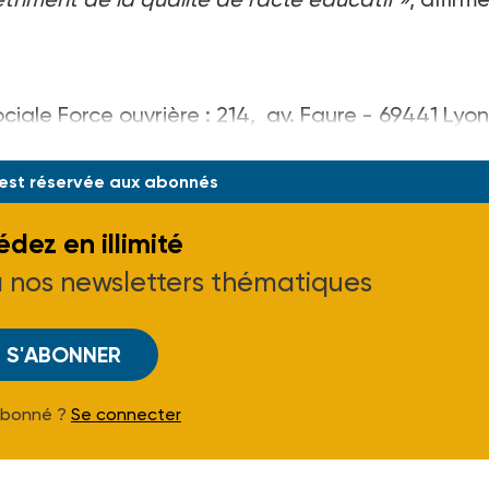
ciale Force ouvrière : 214, av. Faure - 69441 Lyon
 est réservée aux abonnés
dez en illimité
à nos newsletters thématiques
S'ABONNER
Abonné ?
Se connecter