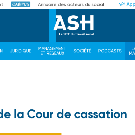
App
et
Annuaire des acteurs du social
Campus
MANAGEMENT
L
ON
JURIDIQUE
SOCIÉTÉ
PODCASTS
ET RÉSEAUX
M
de la Cour de cassation