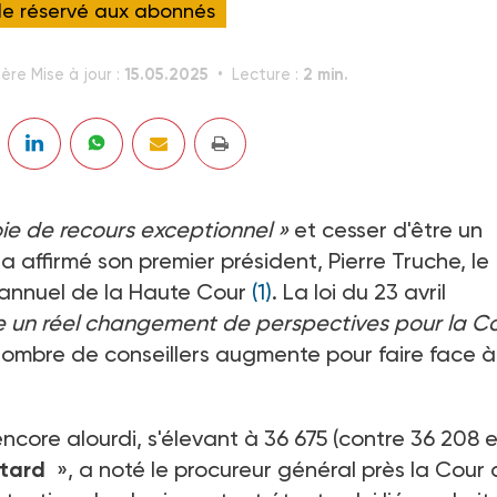
cle réservé aux abonnés
15.05.2025
2 min.
ère Mise à jour :
Lecture :
oie de recours exceptionnel »
et cesser d'être un
a affirmé son premier président, Pierre Truche, le
t annuel de la Haute Cour
(1)
. La loi du 23 avril
ine un réel changement de perspectives pour la C
e nombre de conseillers augmente pour faire face à
t encore alourdi, s'élevant à 36 675 (contre 36 208 
etard
», a noté le procureur général près la Cour