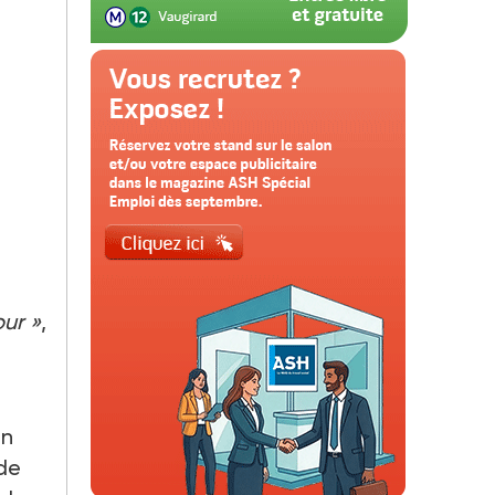
our »
,
en
 de