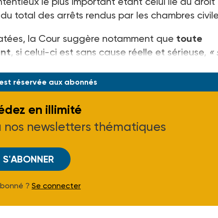
entieux le plus important étant celui lié au droit
% du total des arrêts rendus par les chambres civile
nstatées, la Cour suggère notamment que
toute
ent
, si celui-ci est sans cause réelle et sérieuse,
« 
indemnité distincte, en fonction du pré
 est réservée aux abonnés
dez en illimité
à nos newsletters thématiques
S'ABONNER
Abonné ?
Se connecter