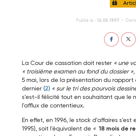
Arti
16.05.1997
Publié le :
Derni
La Cour de cassation doit rester
« une v
« troisième examen au fond du dossier »,
5 mai, lors de la présentation du rappor
dernier
(2)
« sur le tri des pourvois dess
s'est-il félicité tout en souhaitant que l
l'afflux de contentieux.
En effet, en 1996, le stock d'affaires s'es
1995), soit l'équivalent de
«
18 mois de r