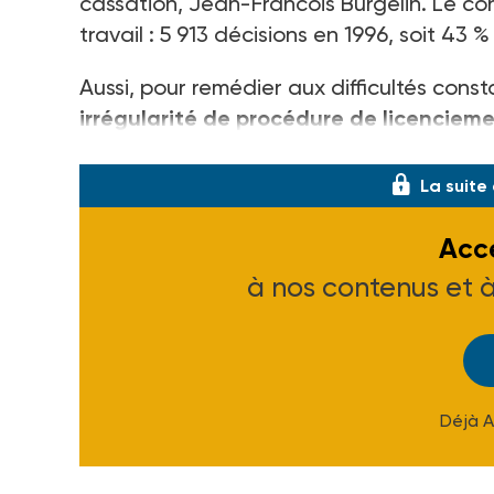
cassation, Jean-Francois Burgelin. Le cont
travail : 5 913 décisions en 1996, soit 43 
Aussi, pour remédier aux difficultés co
irrégularité de procédure de licenciem
indemnisée par le juge, sous forme d'une 
La suite
Accé
à nos contenus et 
Déjà 