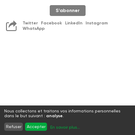
S'abonner
Twitter
Facebook
LinkedIn
Instagram
WhatsApp
Nous collectons et traitons vos informations personnelles
dans le but suivant :
analyse
.
Refuser
Accepter
En savoir plus
...