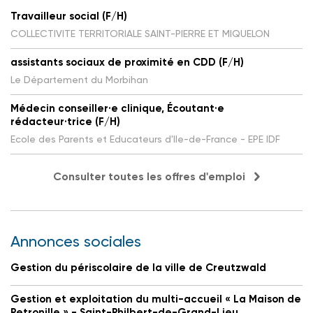
Travailleur social (F/H)
COLLECTIVITE TERRITORIALE SAINT-PIERRE ET MIQUELON
assistants sociaux de proximité en CDD (F/H)
Le Département du Morbihan
Médecin conseiller·e clinique, Écoutant·e
rédacteur·trice (F/H)
Ecole des Parents et Educateurs d'Ile-de-France - EPE IDF
Consulter toutes les offres d'emploi
Annonces sociales
Gestion du périscolaire de la ville de Creutzwald
Gestion et exploitation du multi-accueil « La Maison de
Petronille » - Saint-Philbert-de-Grand-Lieu