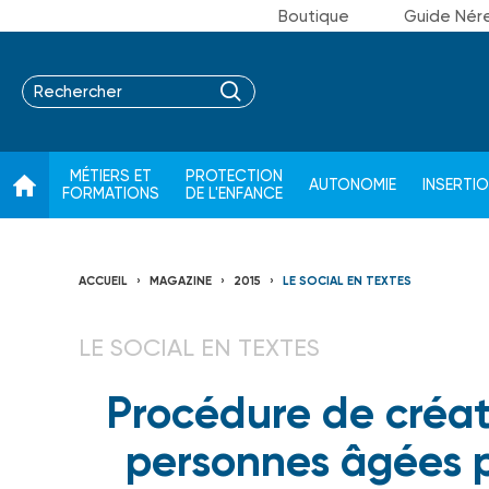
Boutique
Guide Nér
MÉTIERS ET
PROTECTION
AUTONOMIE
INSERTI
FORMATIONS
DE L'ENFANCE
ACCUEIL
MAGAZINE
2015
LE SOCIAL EN TEXTES
LE SOCIAL EN TEXTES
Procédure de créat
personnes âgées p