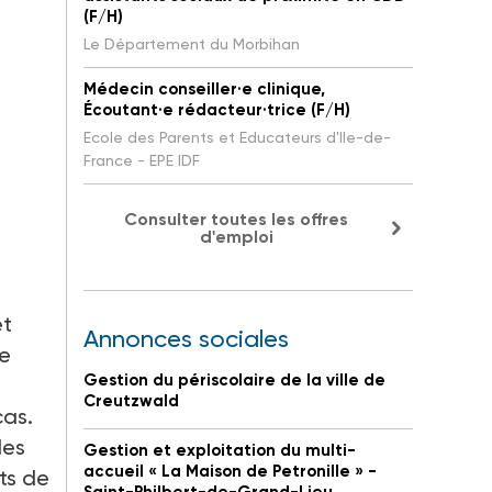
(F/H)
Le Département du Morbihan
Médecin conseiller·e clinique,
Écoutant·e rédacteur·trice (F/H)
Ecole des Parents et Educateurs d'Ile-de-
France - EPE IDF
Consulter toutes les offres
d'emploi
et
Annonces sociales
ve
Gestion du périscolaire de la ville de
Creutzwald
cas.
 les
Gestion et exploitation du multi-
accueil « La Maison de Petronille » -
ts de