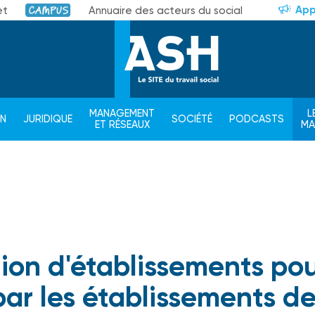
App
et
Annuaire des acteurs du social
Campus
MANAGEMENT
L
ON
JURIDIQUE
SOCIÉTÉ
PODCASTS
ET RÉSEAUX
M
ion d'établissements po
ar les établissements d