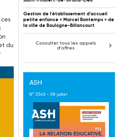
Saint-Philbert-de-Grand-Lieu
Gestion de l'établissement d'accueil
 ces
petite enfance « Marcel Bontemps » de
la ville de Boulogne-Billancourt
x
ion
Consulter tous les appels
et du
d'offres
r
ASH
N° 3340 - 08 juillet