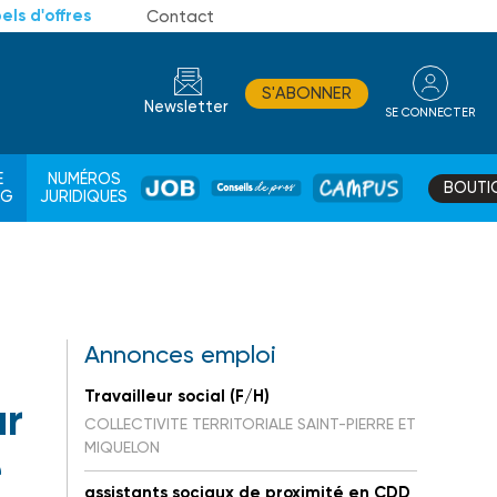
els d'offres
Contact
S'ABONNER
Newsletter
SE CONNECTER
CONSEIL
E
NUMÉROS
BOUTI
JOB
DE
CAMPUS
AG
JURIDIQUES
PROS
Annonces emploi
Travailleur social (F/H)
ur
COLLECTIVITE TERRITORIALE SAINT-PIERRE ET
MIQUELON
e
assistants sociaux de proximité en CDD