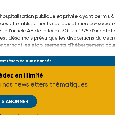
'hospitalisation publique et privée ayant permis à
vices et établissements sociaux et médico-sociau
 et à l'article 46 de la loi du 30 juin 1975 d'orientat
est désormais prévu que les dispositions du décr
 concernant les établissements d'hébergement pou
le décret du 14 février 1995 est donc mod
 est réservée aux abonnés
dez en illimité
à nos newsletters thématiques
S'ABONNER