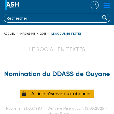
ACCUEIL
MAGAZINE
2015
LE SOCIAL EN TEXTES
LE SOCIAL EN TEXTES
Nomination du DDASS de Guyane
Article réservé aux abonnés
21.03.1997
15.05.2025
Publié le :
Dernière Mise à jour :
0 min.
Lecture :