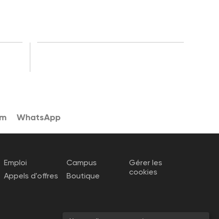
am
WhatsApp
Emploi
Campus
Gérer les
cookies
Appels d'offres
Boutique