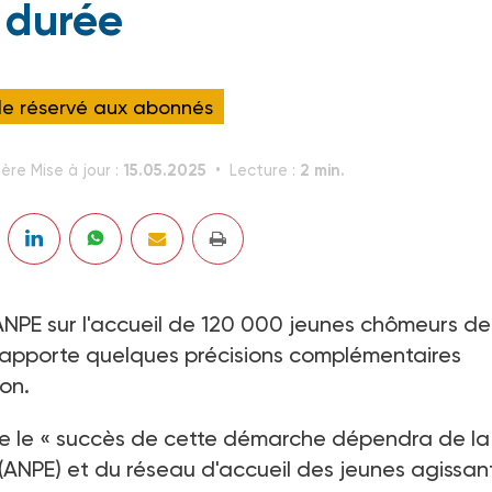
durée
cle réservé aux abonnés
15.05.2025
2 min.
ère Mise à jour :
Lecture :
ANPE sur l'accueil de 120 000 jeunes chômeurs de
oi apporte quelques précisions complémentaires
on.
que le « succès de cette démarche dépendra de la
i (ANPE) et du réseau d'accueil des jeunes agissan