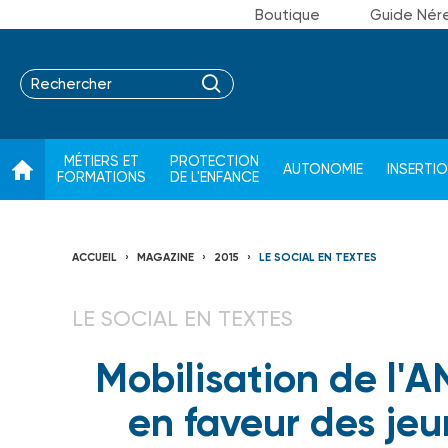
Boutique
Guide Nér
MÉTIERS ET
PROTECTION
AUTONOMIE
INSERTI
FORMATIONS
DE L'ENFANCE
ACCUEIL
MAGAZINE
2015
LE SOCIAL EN TEXTES
LE SOCIAL EN TEXTES
Mobilisation de l'A
en faveur des je