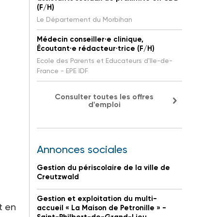
(F/H)
Le Département du Morbihan
Médecin conseiller·e clinique,
Écoutant·e rédacteur·trice (F/H)
Ecole des Parents et Educateurs d'Ile-de-
France - EPE IDF
Consulter toutes les offres
d'emploi
Annonces sociales
Gestion du périscolaire de la ville de
Creutzwald
Gestion et exploitation du multi-
t en
accueil « La Maison de Petronille » -