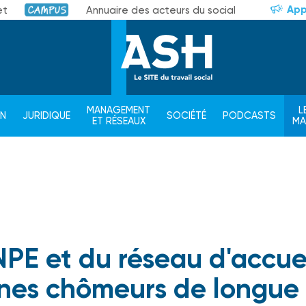
App
et
Annuaire des acteurs du social
Campus
MANAGEMENT
L
ON
JURIDIQUE
SOCIÉTÉ
PODCASTS
ET RÉSEAUX
M
NPE et du réseau d'accue
unes chômeurs de longue