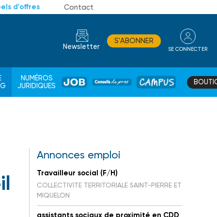
els d'offres
Contact
S'ABONNER
Newsletter
SE CONNECTER
CONSEIL
E
NUMÉROS
BOUTI
JOB
DE
CAMPUS
AG
JURIDIQUES
PROS
Annonces emploi
Travailleur social (F/H)
il
COLLECTIVITE TERRITORIALE SAINT-PIERRE ET
MIQUELON
assistants sociaux de proximité en CDD