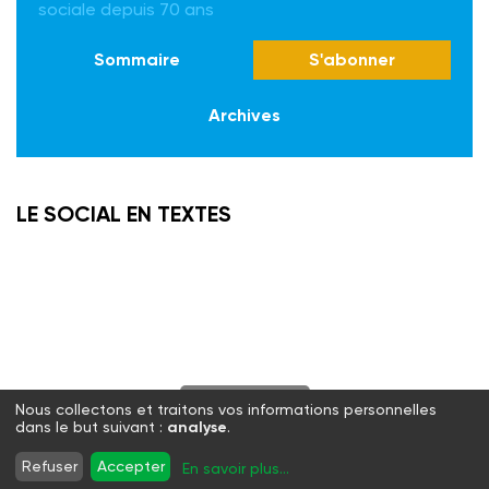
sociale depuis 70 ans
Sommaire
S'abonner
Archives
LE SOCIAL EN TEXTES
S'abonner
Nous collectons et traitons vos informations personnelles
dans le but suivant :
analyse
.
Twitter
Facebook
LinkedIn
Instagram
Refuser
Accepter
En savoir plus
...
WhatsApp