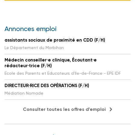
Annonces emploi
assistants sociaux de proximité en CDD (F/H)
Le Département du Morbihan
Médecin conseiller·e clinique, Écoutant·e
rédacteur·trice (F/H)
Ecole des Parents et Educateurs d'Ile-de-France - EPE IDF
DIRECTEUR·RICE DES OPÉRATIONS (F/H)
Médiation Nomade
Consulter toutes les offres d'emploi