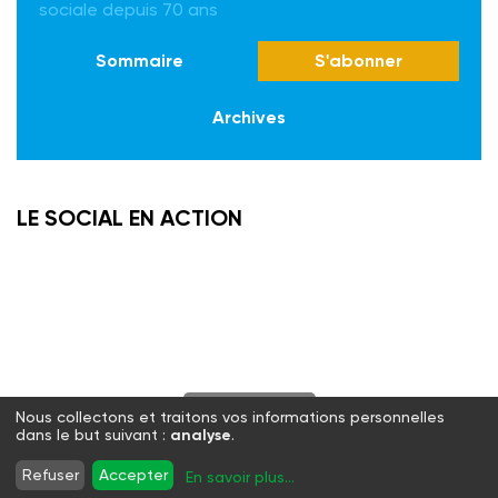
sociale depuis 70 ans
Sommaire
S'abonner
Archives
LE SOCIAL EN ACTION
S'abonner
Nous collectons et traitons vos informations personnelles
dans le but suivant :
analyse
.
Twitter
Facebook
LinkedIn
Instagram
Refuser
Accepter
En savoir plus
...
WhatsApp