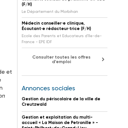
(F/H)
Le Département du Morbihan
Médecin conseiller·e clinique,
Écoutant·e rédacteur·trice (F/H)
Ecole des Parents et Educateurs d'Ile-de-
France - EPE IDF
Consulter toutes les offres
d'emploi
de et
e
n
Annonces sociales
on
Gestion du périscolaire de la ville de
Creutzwald
Gestion et exploitation du multi-
accueil « La Maison de Petronille » -