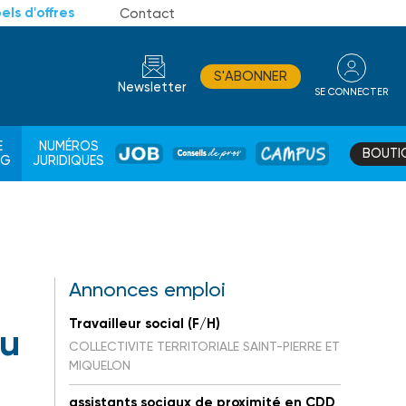
els d'offres
Contact
S'ABONNER
Newsletter
SE CONNECTER
CONSEIL
E
NUMÉROS
BOUTI
JOB
DE
CAMPUS
AG
JURIDIQUES
PROS
Annonces emploi
Travailleur social (F/H)
du
COLLECTIVITE TERRITORIALE SAINT-PIERRE ET
MIQUELON
assistants sociaux de proximité en CDD