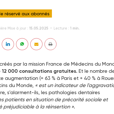
cle réservé aux abonnés
15.05.2025
1 min.
ière Mise à jour :
Lecture :
créés par la mission France de Médecins du Mon
e 12 000 consultations gratuites
. Et le nombre d
nte augmentation (+ 63 % à Paris et + 40 % à Roue
ecins du Monde,
« est un indicateur de l'aggravati
tre, s'alarment-ils, les pathologies dentaires
 patients en situation de précarité sociale et
é préjudiciable à la réinsertion »
.