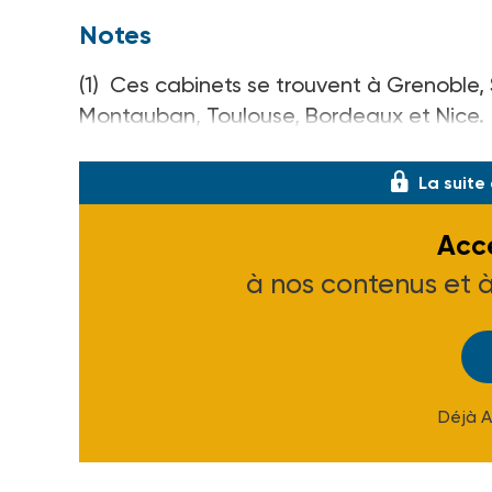
Notes
(1) Ces cabinets se trouvent à Grenoble, 
Montauban, Toulouse, Bordeaux et Nice.
(2) Mission France Médecins du Monde : 62 
La suite
Accé
à nos contenus et 
Déjà 