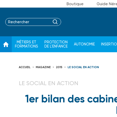
Boutique
Guide Nér
MÉTIERS ET
PROTECTION
AUTONOMIE
INSERTI
FORMATIONS
DE L'ENFANCE
ACCUEIL
MAGAZINE
2015
LE SOCIAL EN ACTION
LE SOCIAL EN ACTION
1er bilan des cabi