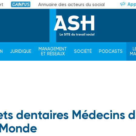
App
et
Annuaire des acteurs du social
Campus
MANAGEMENT
L
ON
JURIDIQUE
SOCIÉTÉ
PODCASTS
ET RÉSEAUX
M
nets dentaires Médecins 
Monde