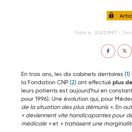
Arti
21.03.1997
Publié le :
Dern
En trois ans, les dix cabinets dentaires
(1)
la Fondation CNP
(2)
ont effectué
plus d
leurs patients est aujourd'hui en consta
pour 1996). Une évolution qui, pour Méd
de la situation des plus démunis »
. En ou
« deviennent vite handicapantes pour des
médicale »
et
« trahissent une marginalit