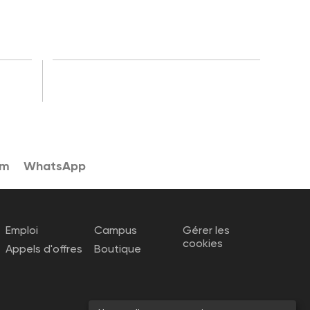
am
WhatsApp
Emploi
Campus
Gérer les
cookies
Appels d'offres
Boutique