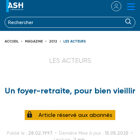
ACCUEIL
MAGAZINE
2012
LES ACTEURS
LES ACTEURS
Un foyer-retraite, pour bien vieillir
Article réservé aux abonnés
28.02.1997
15.05.2025
Publié le :
Dernière Mise à jour :
3 min.
Lecture :