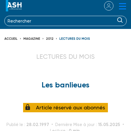
ACCUEIL
MAGAZINE
2012
LECTURES DU MOIS
LECTURES DU MOIS
Les banlieues
Article réservé aux abonnés
28.02.1997
15.05.2025
Publié le :
Dernière Mise à jour :
0 min.
Lecture :