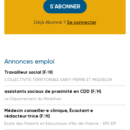
S'ABONNER
Déjà Abonné ?
Se connecter
Annonces emploi
Travailleur social (F/H)
COLLECTIVITE TERRITORIALE SAINT-PIERRE ET MIQUELON
assistants sociaux de proximité en CDD (F/H)
Le Département du Morbihan
Médecin conseiller·e clinique, Écoutant·e
rédacteur·trice (F/H)
Ecole des Parents et Educateurs d'Ile-de-France - EPE IDF