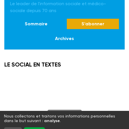
Le leader de l'information sociale et médico-
sociale depuis 70 ans
Sommaire
S'abonner
Archives
LE SOCIAL EN TEXTES
S'abonner
Nous collectons et traitons vos informations personnelles
dans le but suivant :
analyse
.
Twitter
Facebook
LinkedIn
Instagram