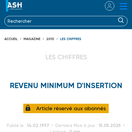
ACCUEIL
MAGAZINE
2010
LES CHIFFRES
LES CHIFFRES
REVENU MINIMUM D'INSERTION
Article réservé aux abonnés
14.02.1997
15.05.2025
Publié le :
Dernière Mise à jour :
0 min.
Lecture :