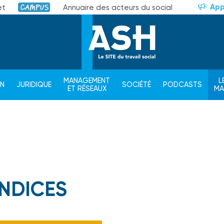
App
et
Annuaire des acteurs du social
Campus
MANAGEMENT
L
ON
JURIDIQUE
SOCIÉTÉ
PODCASTS
ET RÉSEAUX
M
INDICES