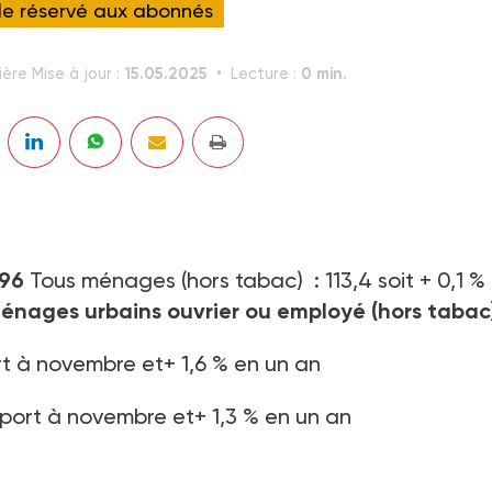
cle réservé aux abonnés
15.05.2025
0 min.
ère Mise à jour :
Lecture :
996
Tous ménages (hors tabac) : 113,4 soit + 0,1 %
nages urbains ouvrier ou employé (hors tabac
ort à novembre et+ 1,6 % en un an
apport à novembre et+ 1,3 % en un an