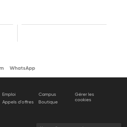
am
WhatsApp
Emploi
Campus
Gérer les
cookies
Appels d'offres
Boutique