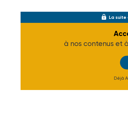
e
3
trimestre 1996 : 1 030 soit+ 0,8 % en 
La suite
Accé
à nos contenus et 
Déjà 