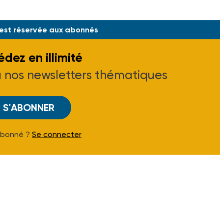
un an
 est réservée aux abonnés
dez en illimité
à nos newsletters thématiques
S'ABONNER
Abonné ?
Se connecter