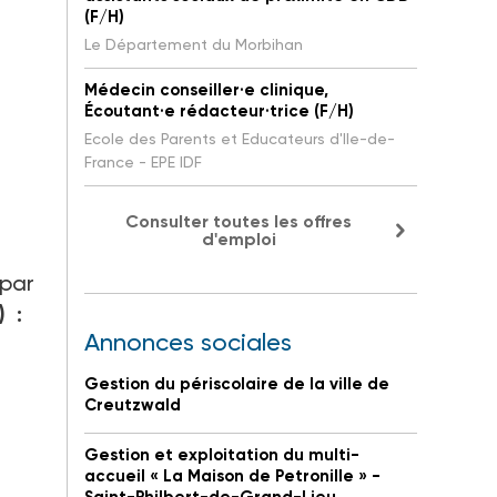
(F/H)
Le Département du Morbihan
Médecin conseiller·e clinique,
Écoutant·e rédacteur·trice (F/H)
Ecole des Parents et Educateurs d'Ile-de-
France - EPE IDF
Consulter toutes les offres
d'emploi
 par
) :
Annonces sociales
Gestion du périscolaire de la ville de
Creutzwald
Gestion et exploitation du multi-
accueil « La Maison de Petronille » -