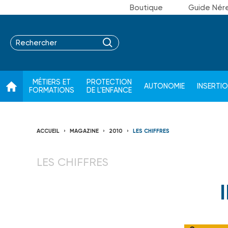
Boutique
Guide Nér
MÉTIERS ET
PROTECTION
AUTONOMIE
INSERTI
FORMATIONS
DE L'ENFANCE
ACCUEIL
MAGAZINE
2010
LES CHIFFRES
LES CHIFFRES