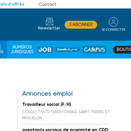
els d'offres
Contact
S'ABONNER
Newsletter
SE CONNECTER
CONSEIL
E
NUMÉROS
BOUTI
JOB
DE
CAMPUS
AG
JURIDIQUES
PROS
Annonces emploi
Travailleur social (F/H)
COLLECTIVITE TERRITORIALE SAINT-PIERRE ET
MIQUELON
assistants sociaux de proximité en CDD