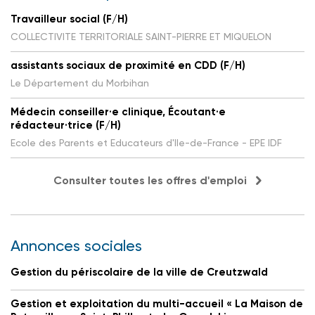
Travailleur social (F/H)
COLLECTIVITE TERRITORIALE SAINT-PIERRE ET MIQUELON
assistants sociaux de proximité en CDD (F/H)
Le Département du Morbihan
Médecin conseiller·e clinique, Écoutant·e
rédacteur·trice (F/H)
Ecole des Parents et Educateurs d'Ile-de-France - EPE IDF
Consulter toutes les offres d'emploi
Annonces sociales
Gestion du périscolaire de la ville de Creutzwald
Gestion et exploitation du multi-accueil « La Maison de