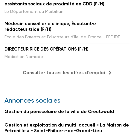
assistants sociaux de proximité en CDD (F/H)
Le Département du Morbihan
Médecin conseiller·e clinique, Écoutant·e
rédacteur·trice (F/H)
Ecole des Parents et Educateurs d'Ile-de-France - EPE IDF
DIRECTEUR·RICE DES OPÉRATIONS (F/H)
Médiation Nomade
Consulter toutes les offres d'emploi
Annonces sociales
Gestion du périscolaire de la ville de Creutzwald
Gestion et exploitation du multi-accueil « La Maison de
Petronille » - Saint-Philbert-de-Grand-Lieu