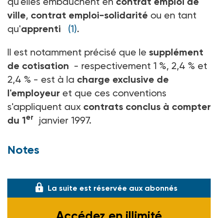
qu'elles embauchent en
contrat emploi de
ville
,
contrat emploi-solidarité
ou en tant
qu'
apprenti
(1)
.
Il est notamment précisé que le
supplément
de cotisation
- respectivement 1 %, 2,4 % et
2,4 % - est à la
charge exclusive de
l'employeur
et que ces conventions
s'appliquent aux
contrats conclus à compter
er
du 1
janvier 1997.
Notes
(1) Voir ASH n° 2008 du 31-01-97.
La suite est réservée aux abonnés
Accédez en illimité