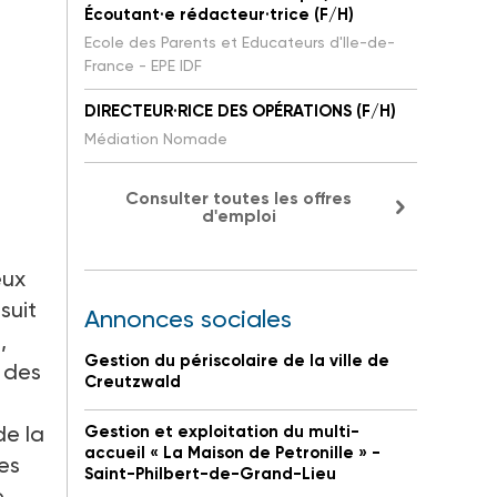
Écoutant·e rédacteur·trice (F/H)
Ecole des Parents et Educateurs d'Ile-de-
France - EPE IDF
DIRECTEUR·RICE DES OPÉRATIONS (F/H)
Médiation Nomade
Consulter toutes les offres
d'emploi
eux
suit
Annonces sociales
,
Gestion du périscolaire de la ville de
t des
Creutzwald
de la
Gestion et exploitation du multi-
accueil « La Maison de Petronille » -
res
Saint-Philbert-de-Grand-Lieu
e