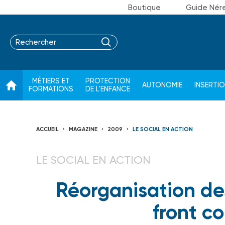
Boutique
Guide Nér
MÉTIERS ET
PROTECTION
AUTONOMIE
INSERTI
FORMATIONS
DE L'ENFANCE
ACCUEIL
MAGAZINE
2009
LE SOCIAL EN ACTION
LE SOCIAL EN ACTION
Réorganisation de
front c