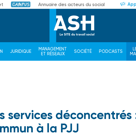
App
et
Annuaire des acteurs du social
Campus
MANAGEMENT
L
ON
JURIDIQUE
SOCIÉTÉ
PODCASTS
ET RÉSEAUX
M
s services déconcentrés 
ommun à la PJJ