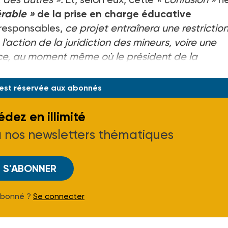
érable »
de la prise en charge éducative
s responsables,
ce projet entraînera une restrictio
l'action de la juridiction des mineurs, voire une
t ce, au moment même où le président de la
 est réservée aux abonnés
dez en illimité
à nos newsletters thématiques
S'ABONNER
Abonné ?
Se connecter