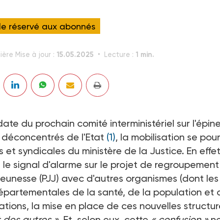
cle réservé aux abonnés
15.05.2025
1 min.
ière Mise à jour :
Lecture :
date du prochain comité interministériel sur l'épin
s déconcentrés de l'Etat
(1)
, la mobilisation se pour
 et syndicales du ministère de la Justice. En effet
s, le signal d'alarme sur le projet de regroupemen
 jeunesse (PJJ) avec d'autres organismes (dont les
épartementales de la santé, de la population et 
ciations, la mise en place de ces nouvelles structu
t des autres ».
Et, selon eux, cette
« confusion »
n