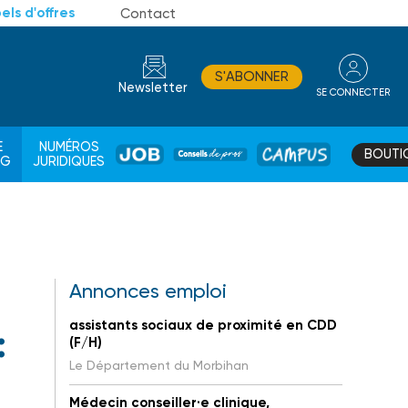
els d'offres
Contact
S'ABONNER
Newsletter
SE CONNECTER
CONSEIL
E
NUMÉROS
BOUTI
JOB
DE
CAMPUS
AG
JURIDIQUES
PROS
Annonces emploi
assistants sociaux de proximité en CDD
:
(F/H)
Le Département du Morbihan
Médecin conseiller·e clinique,