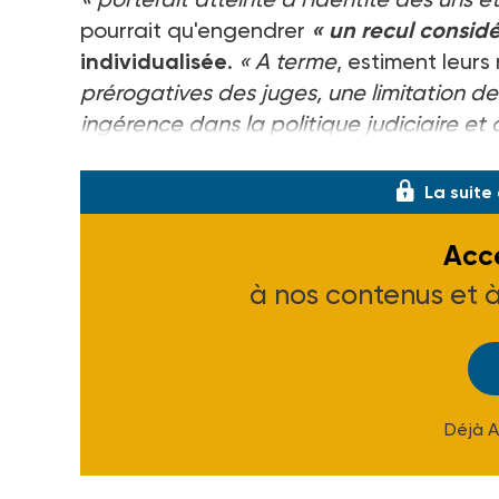
pourrait qu'engendrer
« un recul consid
individualisée
.
« A terme
, estiment leur
prérogatives des juges, une limitation de 
ingérence dans la politique judiciaire e
République lance une réflexion sur
La suite
Accé
à nos contenus et 
Déjà 