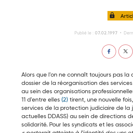
Arti
07.02.1997
Publié le :
Dern
Alors que l'on ne connaît toujours pas la 
dossier de la réorganisation des service
au sein des organisations professionnelles
11 d'entre elles
(2)
tirent, une nouvelle foi
services de la protection judiciaire de la
actuelles DDASS) au sein de directions d
solidarité. Pour les syndicats et les asso
« porterait atteinte à l'identité des uns e