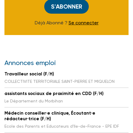
S'ABONNER
Déjà Abonné ?
Se connecter
Annonces emploi
Travailleur social (F/H)
COLLECTIVITE TERRITORIALE SAINT-PIERRE ET MIQUELON
assistants sociaux de proximité en CDD (F/H)
Le Département du Morbihan
Médecin conseiller·e clinique, Écoutant·e
rédacteur·trice (F/H)
Ecole des Parents et Educateurs d'Ile-de-France - EPE IDF