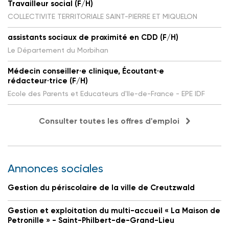
Travailleur social (F/H)
COLLECTIVITE TERRITORIALE SAINT-PIERRE ET MIQUELON
assistants sociaux de proximité en CDD (F/H)
Le Département du Morbihan
Médecin conseiller·e clinique, Écoutant·e
rédacteur·trice (F/H)
Ecole des Parents et Educateurs d'Ile-de-France - EPE IDF
Consulter toutes les offres d'emploi
Annonces sociales
Gestion du périscolaire de la ville de Creutzwald
Gestion et exploitation du multi-accueil « La Maison de
Petronille » - Saint-Philbert-de-Grand-Lieu