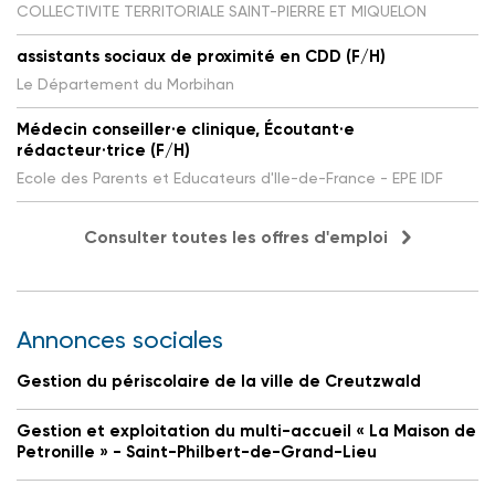
COLLECTIVITE TERRITORIALE SAINT-PIERRE ET MIQUELON
assistants sociaux de proximité en CDD (F/H)
Le Département du Morbihan
Médecin conseiller·e clinique, Écoutant·e
rédacteur·trice (F/H)
Ecole des Parents et Educateurs d'Ile-de-France - EPE IDF
Consulter toutes les offres d'emploi
Annonces sociales
Gestion du périscolaire de la ville de Creutzwald
Gestion et exploitation du multi-accueil « La Maison de
Petronille » - Saint-Philbert-de-Grand-Lieu