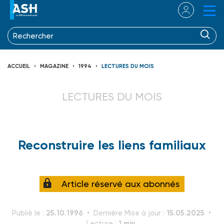
ACCUEIL
MAGAZINE
1994
LECTURES DU MOIS
LECTURES DU MOIS
Reconstruire les liens familiaux
Article réservé aux abonnés
25.10.1996
15.05.2025
Publié le :
Dernière Mise à jour :
1 min.
Lecture :