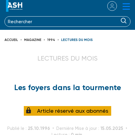
ACCUEIL
MAGAZINE
1994
LECTURES DU MOIS
LECTURES DU MOIS
Les foyers dans la tourmente
Article réservé aux abonnés
25.10.1996
15.05.2025
Publié le :
Dernière Mise à jour :
0 min.
Lecture :