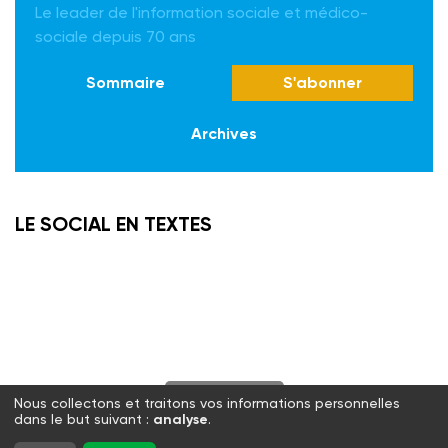
Le leader de l'information sociale et médico-
sociale depuis 70 ans
Sommaire
S'abonner
Archives
LE SOCIAL EN TEXTES
S'abonner
Nous collectons et traitons vos informations personnelles
dans le but suivant :
analyse
.
Twitter
Facebook
LinkedIn
Instagram