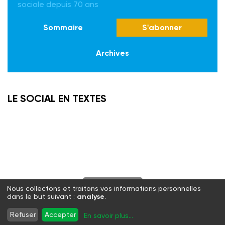
sociale depuis 70 ans
Sommaire
S'abonner
Archives
LE SOCIAL EN TEXTES
S'abonner
Nous collectons et traitons vos informations personnelles
dans le but suivant :
analyse
.
Twitter
Facebook
LinkedIn
Instagram
Refuser
Accepter
En savoir plus
...
WhatsApp