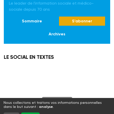
Le leader de l'information sociale et médico-
sociale depuis 70 ans
Sommaire
S'abonner
Archives
LE SOCIAL EN TEXTES
S'abonner
Nous collectons et traitons vos informations personnelles
dans le but suivant :
analyse
.
Twitter
Facebook
LinkedIn
Instagram