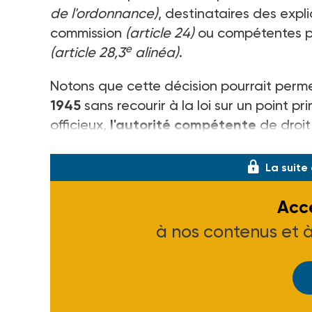
de l'ordonnance)
, destinataires des expli
commission
(article 24)
ou compétentes po
e
(article 28,3
alinéa)
.
Notons que cette décision pourrait per
1945
sans recourir à la loi sur un point pr
officieux,
l'autorité compétente
de droi
ainsi le préfet
, et non plus le ministre de l
La suite
Accé
à nos contenus et 