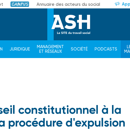
App
et
Annuaire des acteurs du social
Campus
MANAGEMENT
L
ON
JURIDIQUE
SOCIÉTÉ
PODCASTS
ET RÉSEAUX
M
eil constitutionnel à la
la procédure d'expulsion