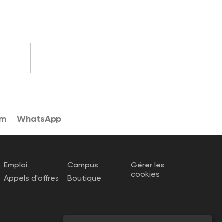
am
WhatsApp
Emploi
Campus
Gérer les
cookies
Appels d'offres
Boutique