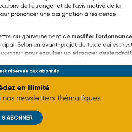
cations de l'étranger et de l'avis motivé de la
ur prononcer une assignation à résidence
mettre au gouvernement de
modifier l'ordonnanc
incipal. Selon un avant-projet de texte qui est res
t commun
pour expulser un étranger deviendrait
'Intérieur, celui-ci ne resta
 est réservée aux abonnés
dez en illimité
à nos newsletters thématiques
S'ABONNER