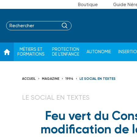
Boutique
Guide Nér
MÉTIERS ET
PROTECTION
AUTONOMIE
INSERTI
FORMATIONS
DE L'ENFANCE
ACCUEIL
MAGAZINE
1994
LE SOCIAL EN TEXTES
LE SOCIAL EN TEXTES
Feu vert du Cons
modification de 