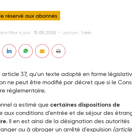
cle réservé aux abonnés
15.05.2025
1 min.
ière Mise à jour :
Lecture :
 article 37, qu'un texte adopté en forme législati
ion ne peut être modifié par décret que si le Cons
ère réglementaire.
ionnel a estimé que
certaines dispositions de
e aux conditions d'entrée et de séjour des étran
ire
. Il en est ainsi de la désignation des autorités
tranger ou à abroger un arrêté d'expulsion
(articl