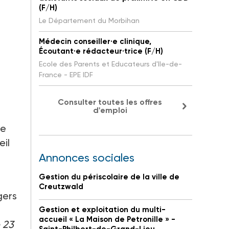
(F/H)
Le Département du Morbihan
Médecin conseiller·e clinique,
Écoutant·e rédacteur·trice (F/H)
Ecole des Parents et Educateurs d'Ile-de-
France - EPE IDF
Consulter toutes les offres
d'emploi
ve
eil
Annonces sociales
Gestion du périscolaire de la ville de
Creutzwald
gers
Gestion et exploitation du multi-
accueil « La Maison de Petronille » -
e 23