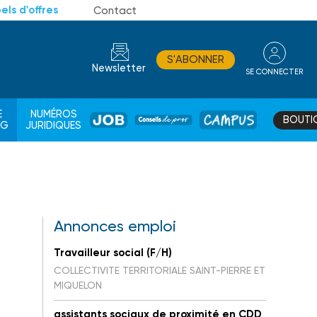
els d'offres
Contact
S'ABONNER
Newsletter
SE CONNECTER
CONSEIL
E
NUMÉROS
BOUTI
JOB
DE
CAMPUS
AG
JURIDIQUES
PROS
Annonces emploi
Travailleur social (F/H)
COLLECTIVITE TERRITORIALE SAINT-PIERRE ET
MIQUELON
assistants sociaux de proximité en CDD