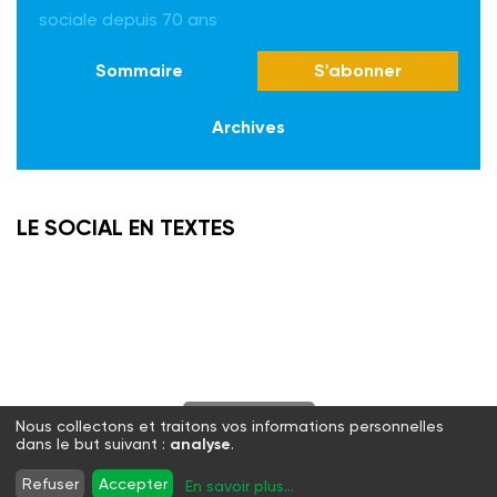
sociale depuis 70 ans
Sommaire
S'abonner
Archives
LE SOCIAL EN TEXTES
S'abonner
Nous collectons et traitons vos informations personnelles
dans le but suivant :
analyse
.
Twitter
Facebook
LinkedIn
Instagram
Refuser
Accepter
En savoir plus
...
WhatsApp