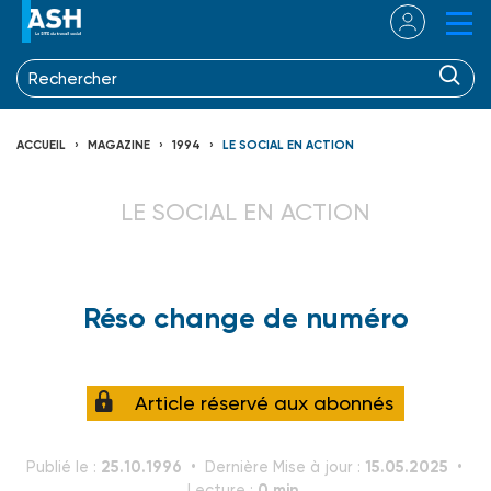
ACCUEIL
MAGAZINE
1994
LE SOCIAL EN ACTION
LE SOCIAL EN ACTION
Réso change de numéro
Article réservé aux abonnés
25.10.1996
15.05.2025
Publié le :
Dernière Mise à jour :
0 min.
Lecture :