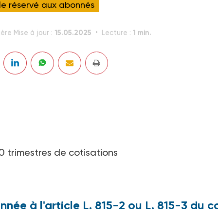
cle réservé aux abonnés
15.05.2025
1 min.
ère Mise à jour :
Lecture :
0 trimestres de cotisations
née à l'article L. 815-2 ou L. 815-3 du 