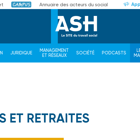
App
et
Annuaire des acteurs du social
Campus
MANAGEMENT
L
ON
JURIDIQUE
SOCIÉTÉ
PODCASTS
ET RÉSEAUX
M
S ET RETRAITES