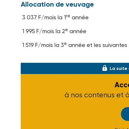
Allocation de veuvage
re
3 037 F/mois la 1
année
e
1 995 F/mois la 2
année
e
1 519 F/mois la 3
année et les suivantes s
Plafond de ressources trimestriel�
La suite
Accé
à nos contenus et 