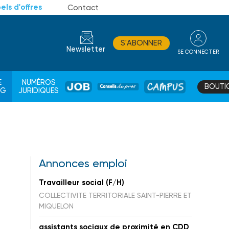
els d'offres
Contact
S'ABONNER
Newsletter
SE CONNECTER
CONSEIL
E
NUMÉROS
BOUTI
JOB
DE
CAMPUS
AG
JURIDIQUES
PROS
Annonces emploi
Travailleur social (F/H)
COLLECTIVITE TERRITORIALE SAINT-PIERRE ET
MIQUELON
assistants sociaux de proximité en CDD