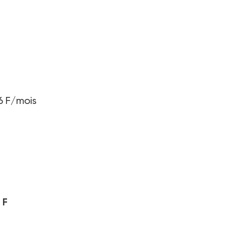
6 F/mois
 F