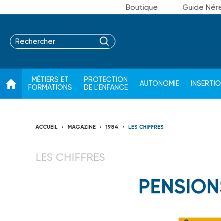
Boutique
Guide Nér
MÉTIERS ET
PROTECTION
AUTONOMIE
INSERTI
FORMATIONS
DE L'ENFANCE
ACCUEIL
MAGAZINE
1984
LES CHIFFRES
LES CHIFFRES
PENSION