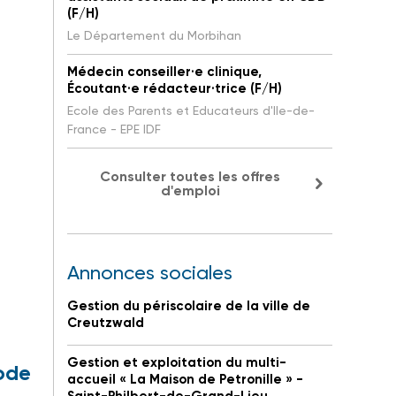
(F/H)
Le Département du Morbihan
Médecin conseiller·e clinique,
Écoutant·e rédacteur·trice (F/H)
Ecole des Parents et Educateurs d'Ile-de-
France - EPE IDF
Consulter toutes les offres
d'emploi
Annonces sociales
Gestion du périscolaire de la ville de
Creutzwald
Gestion et exploitation du multi-
code
accueil « La Maison de Petronille » -