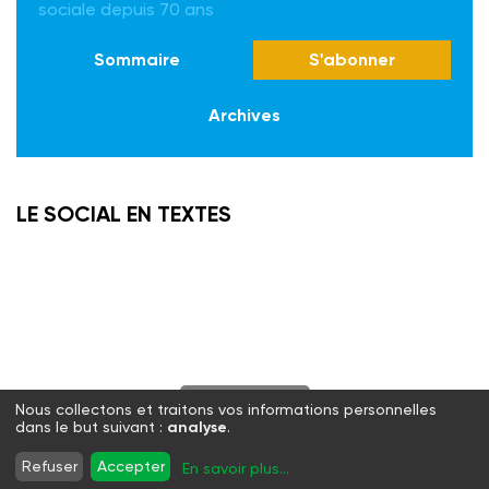
sociale depuis 70 ans
Sommaire
S'abonner
Archives
LE SOCIAL EN TEXTES
S'abonner
Nous collectons et traitons vos informations personnelles
dans le but suivant :
analyse
.
Twitter
Facebook
LinkedIn
Instagram
Refuser
Accepter
En savoir plus
...
WhatsApp