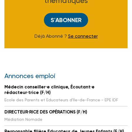
thématiques
S'ABONNER
Déjà Abonné ?
Se connecter
Annonces emploi
Médecin conseiller·e clinique, Écoutant·e
rédacteur·trice (F/H)
Ecole des Parents et Educateurs d'Ile-de-France - EPE IDF
DIRECTEUR·RICE DES OPÉRATIONS (F/H)
Médiation Nomade
Responsable filière Educateur de Jeunes Enfants (F/H)