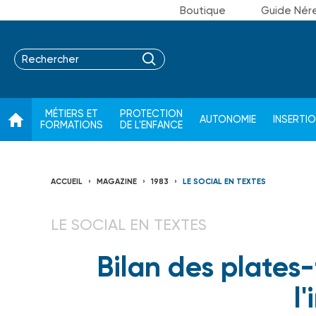
Boutique
Guide Nér
MÉTIERS ET
PROTECTION
AUTONOMIE
INSERTI
FORMATIONS
DE L'ENFANCE
ACCUEIL
MAGAZINE
1983
LE SOCIAL EN TEXTES
LE SOCIAL EN TEXTES
Bilan des plates
l