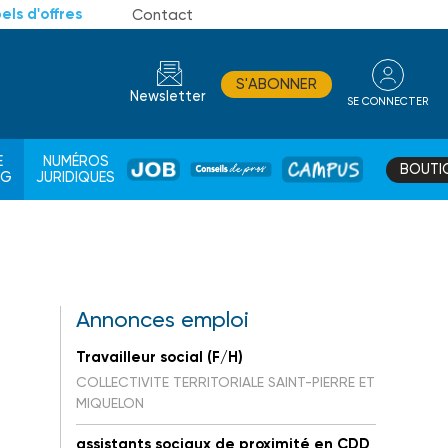
els d'offres
Contact
S'ABONNER
Newsletter
SE CONNECTER
CONSEIL
E
NUMÉROS
BOUTI
JOB
DE
CAMPUS
AG
JURIDIQUES
PROS
Annonces emploi
Travailleur social (F/H)
COLLECTIVITE TERRITORIALE SAINT-PIERRE ET
MIQUELON
assistants sociaux de proximité en CDD