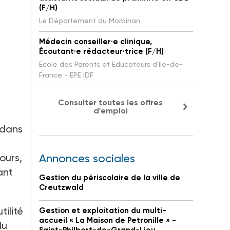
(F/H)
Le Département du Morbihan
Médecin conseiller·e clinique,
Écoutant·e rédacteur·trice (F/H)
Ecole des Parents et Educateurs d'Ile-de-
France - EPE IDF
Consulter toutes les offres
d'emploi
 dans
ours,
Annonces sociales
ant
Gestion du périscolaire de la ville de
Creutzwald
tilité
Gestion et exploitation du multi-
accueil « La Maison de Petronille » -
du