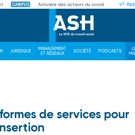
App
et
Annuaire des acteurs du social
Campus
MANAGEMENT
L
ON
JURIDIQUE
SOCIÉTÉ
PODCASTS
ET RÉSEAUX
M
-formes de services pour
'insertion