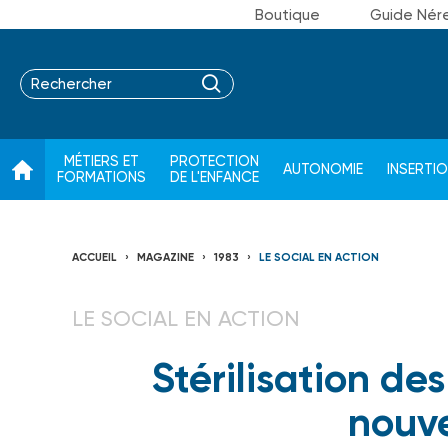
Boutique
Guide Nér
MÉTIERS ET
PROTECTION
AUTONOMIE
INSERTI
FORMATIONS
DE L'ENFANCE
ACCUEIL
MAGAZINE
1983
LE SOCIAL EN ACTION
LE SOCIAL EN ACTION
Stérilisation d
nouve