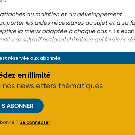
attachés au maintien et au développement
orter les aides nécessaires au sujet et à sa fa
ceptive la mieux adaptée à chaque cas »
. Ils exp
ité consultatif national d'éthique qui feraient de
égorie de la population relevant de mesure
 est réservée aux abonnés
dez en illimité
à nos newsletters thématiques
S'ABONNER
Abonné ?
Se connecter