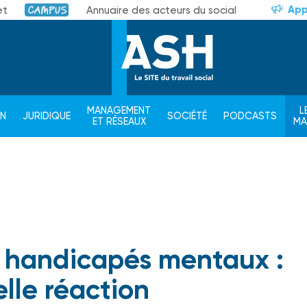
App
et
Annuaire des acteurs du social
Campus
MANAGEMENT
L
ON
JURIDIQUE
SOCIÉTÉ
PODCASTS
ET RÉSEAUX
M
es handicapés mentaux :
lle réaction