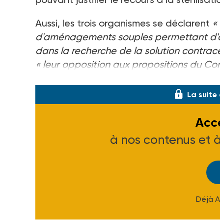
Aussi, les trois organismes se déclarent
« 
d'aménagements souples permettant d'app
dans la recherche de la solution contra
« leur opposition aux propositions du Com
personnes handicapées mentales une cat
La suite
Accé
à nos contenus et 
Déjà 