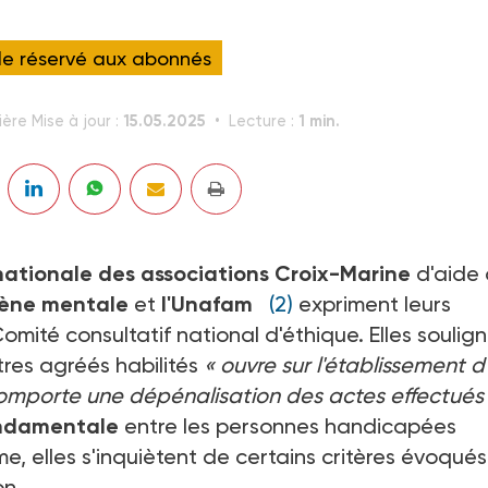
cle réservé aux abonnés
15.05.2025
1 min.
ière Mise à jour :
Lecture :
nationale des associations Croix-Marine
d'aide 
giène mentale
et
l'Unafam
(2)
expriment leurs
 Comité consultatif national d'éthique. Elles soulig
tres agréés habilités
« ouvre sur l'établissement d
omporte une dépénalisation des actes effectués
ondamentale
entre les personnes handicapées
e, elles s'inquiètent de certains critères évoqués
on.