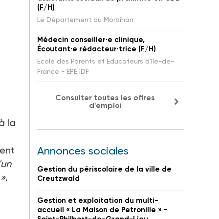
(F/H)
Le Département du Morbihan
Médecin conseiller·e clinique,
Écoutant·e rédacteur·trice (F/H)
Ecole des Parents et Educateurs d'Ile-de-
France - EPE IDF
Consulter toutes les offres
d'emploi
à la
nent
Annonces sociales
'un
Gestion du périscolaire de la ville de
 »
.
Creutzwald
Gestion et exploitation du multi-
accueil « La Maison de Petronille » -