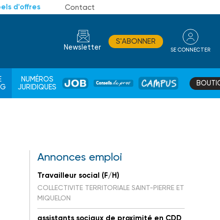
els d'offres
Contact
S'ABONNER
Newsletter
SE CONNECTER
CONSEIL
E
NUMÉROS
BOUTI
JOB
DE
CAMPUS
AG
JURIDIQUES
PROS
Annonces emploi
Travailleur social (F/H)
COLLECTIVITE TERRITORIALE SAINT-PIERRE ET
MIQUELON
assistants sociaux de proximité en CDD