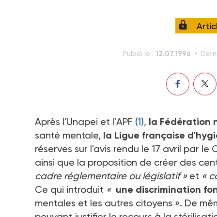
Arti
12.07.1996
Publié le :
Dern
Après l'Unapei et l'APF
(1)
,
la Fédération 
santé mentale,
la Ligue française d'hy
réserves sur l'avis rendu le 17 avril par le
ainsi que la proposition de créer des cen
cadre réglementaire ou législatif »
et
« c
Ce qui introduit
«
une discrimination f
mentales et les autres citoyens ». De mêm
pouvant justifier le recours à la stérilisati