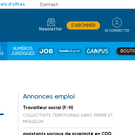
els d'offres
Contact
S'ABONNER
Newsletter
SE CONNECTER
CONSEIL
E
NUMÉROS
BOUTI
JOB
DE
CAMPUS
AG
JURIDIQUES
PROS
Annonces emploi
Travailleur social (F/H)
-
COLLECTIVITE TERRITORIALE SAINT-PIERRE ET
MIQUELON
assistants sociaux de proximité en CDD