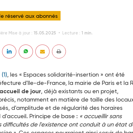
cle réservé aux abonnés
15.05.2025
1 min.
ière Mise à jour :
Lecture :
(1)
, les « Espaces solidarité-insertion » ont été
préfecture d'Ile-de-France, la mairie de Paris et la 
'accueil de jour
, déjà existants ou en projet,
récis, notamment en matière de taille des locau
sés, d'amplitude et de régularité des horaires
d'accueil. Principe de base :
« accueillir sans
 difficultés de l'existence ont conduit à un état 
sion ».
Ces espaces pourraient ainsi servir de ba