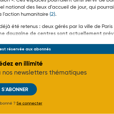
el national des lieux d'accueil de jour, qui pourrai
 à l'action humanitaire
(2)
.
éjà été retenus : deux gérés par la ville de Paris
ne douzaine de centres sont actuellement prév
Princip
 est réservée aux abonnés
dez en illimité
à nos newsletters thématiques
S'ABONNER
Abonné ?
Se connecter