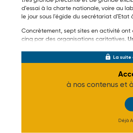
d'essai à la charte nationale, voire au lab
le jour sous l'égide du secrétariat d'Etat
Concrètement, sept sites en activité ont d
cinq par des organisations caritatives.
U
d'autres pouvant être créés par la suite. 
La suite
Accé
à nos contenus et 
Déjà 