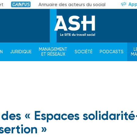
App
et
Annuaire des acteurs du social
Campus
MANAGEMENT
L
ON
JURIDIQUE
SOCIÉTÉ
PODCASTS
ET RÉSEAUX
M
des « Espaces solidarité
sertion »