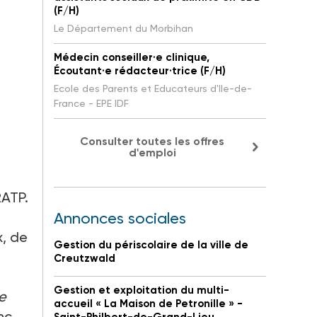
(F/H)
Le Département du Morbihan
Médecin conseiller·e clinique,
Écoutant·e rédacteur·trice (F/H)
Ecole des Parents et Educateurs d'Ile-de-
France - EPE IDF
Consulter toutes les offres
d'emploi
RATP.
Annonces sociales
x, de
Gestion du périscolaire de la ville de
Creutzwald
Gestion et exploitation du multi-
de
accueil « La Maison de Petronille » -
nc