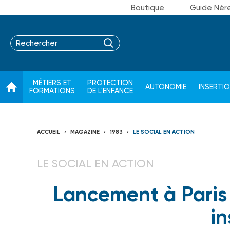
Boutique
Guide Nér
MÉTIERS ET
PROTECTION
AUTONOMIE
INSERTI
FORMATIONS
DE L'ENFANCE
ACCUEIL
MAGAZINE
1983
LE SOCIAL EN ACTION
LE SOCIAL EN ACTION
Lancement à Paris 
in