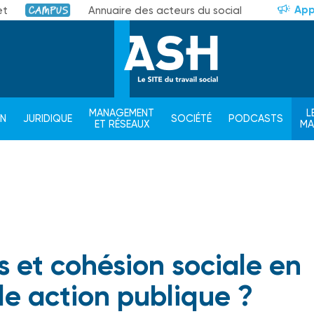
App
et
Annuaire des acteurs du social
Campus
MANAGEMENT
L
ON
JURIDIQUE
SOCIÉTÉ
PODCASTS
ET RÉSEAUX
M
ns et cohésion sociale en
le action publique ?