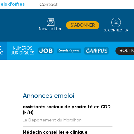
els d'offres
Contact
S'ABONNER
Newsletter
SE CONNECTER
CONSEIL
E
NUMÉROS
BOUTI
JOB
DE
CAMPUS
AG
JURIDIQUES
PROS
Annonces emploi
assistants sociaux de proximité en CDD
(F/H)
Le Département du Morbihan
Médecin conseiller·e clinique,