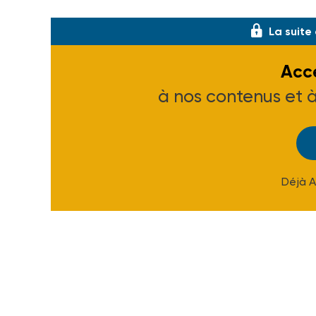
I.S. - J.V.
La suite
Accé
à nos contenus et 
Déjà 