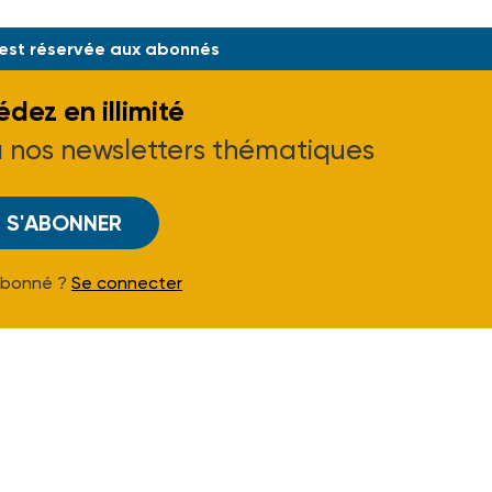
 est réservée aux abonnés
dez en illimité
à nos newsletters thématiques
S'ABONNER
Abonné ?
Se connecter