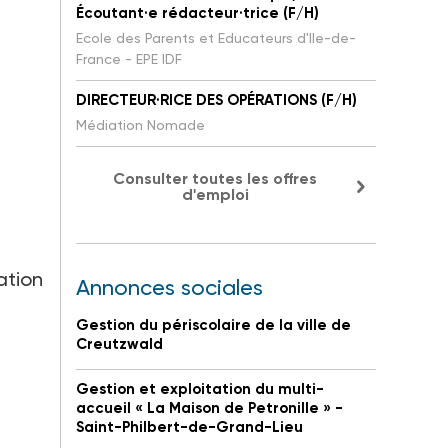
Écoutant·e rédacteur·trice (F/H)
Ecole des Parents et Educateurs d'Ile-de-
France - EPE IDF
DIRECTEUR·RICE DES OPÉRATIONS (F/H)
Médiation Nomade
Consulter toutes les offres
d'emploi
ation
Annonces sociales
Gestion du périscolaire de la ville de
Creutzwald
Gestion et exploitation du multi-
accueil « La Maison de Petronille » -
Saint-Philbert-de-Grand-Lieu