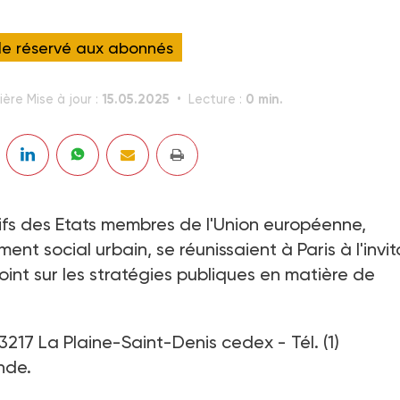
cle réservé aux abonnés
15.05.2025
0 min.
ière Mise à jour :
Lecture :
tifs des Etats membres de l'Union européenne,
t social urbain, se réunissaient à Paris à l'invit
 point sur les stratégies publiques en matière de
3217 La Plaine-Saint-Denis cedex - Tél. (1)
nde.