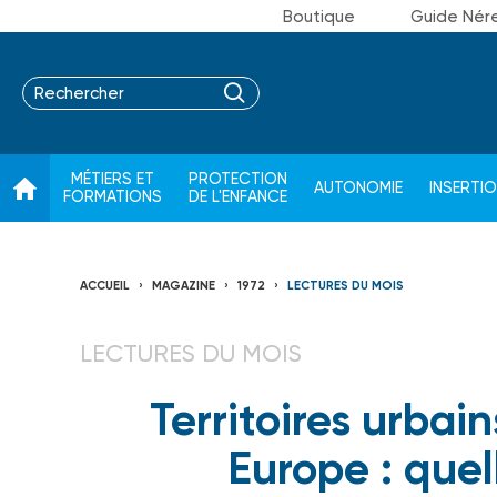
Boutique
Guide Nér
MÉTIERS ET
PROTECTION
AUTONOMIE
INSERTI
FORMATIONS
DE L'ENFANCE
ACCUEIL
MAGAZINE
1972
LECTURES DU MOIS
LECTURES DU MOIS
Territoires urbai
Europe : quel