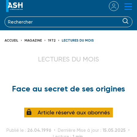
ACCUEIL
MAGAZINE
1972
LECTURES DU MOIS
LECTURES DU MOIS
Face au secret de ses origines
Article réservé aux abonnés
26.04.1996
15.05.2025
Publié le :
Dernière Mise à jour :
1 min.
Lecture :