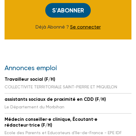
S'ABONNER
Déjà Abonné ?
Se connecter
Annonces emploi
Travailleur social (F/H)
COLLECTIVITE TERRITORIALE SAINT-PIERRE ET MIQUELON
assistants sociaux de proximité en CDD (F/H)
Le Département du Morbihan
Médecin conseiller·e clinique, Écoutant·e
rédacteur·trice (F/H)
Ecole des Parents et Educateurs d'Ile-de-France - EPE IDF