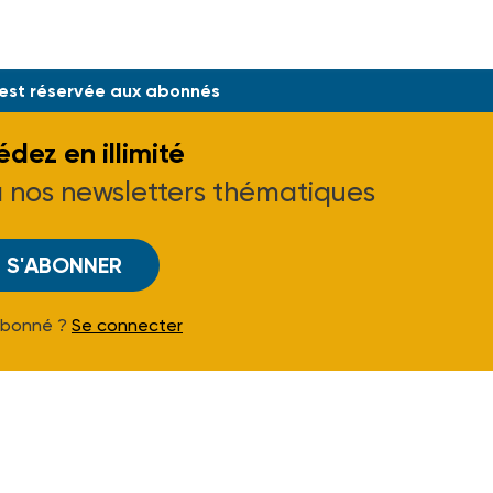
 est réservée aux abonnés
dez en illimité
à nos newsletters thématiques
S'ABONNER
Abonné ?
Se connecter