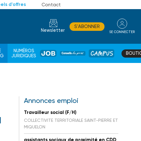
els d'offres
Contact
S'ABONNER
Newsletter
SE CONNECTER
CONSEIL
E
NUMÉROS
BOUTI
JOB
DE
CAMPUS
AG
JURIDIQUES
PROS
Annonces emploi
Travailleur social (F/H)
a
COLLECTIVITE TERRITORIALE SAINT-PIERRE ET
MIQUELON
assistants sociaux de proximité en CDD