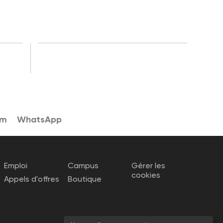
am
WhatsApp
Emploi
Campus
Gérer les
cookies
Appels d'offres
Boutique