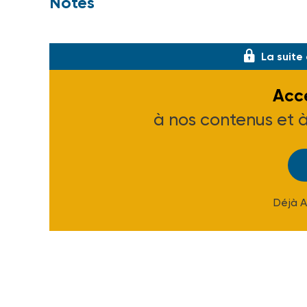
Notes
(1) Voir ASH n° 1960 du 2-02-96.
La suite
Accé
à nos contenus et 
Déjà 