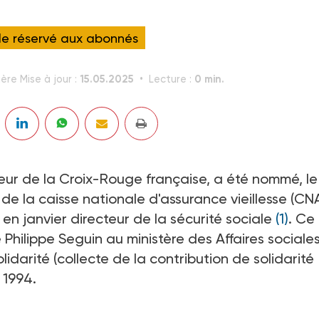
cle réservé aux abonnés
15.05.2025
0 min.
ère Mise à jour :
Lecture :
eur de la Croix-Rouge française, a été nommé, le
r de la caisse nationale d'assurance vieillesse (CN
n janvier directeur de la sécurité sociale
(1)
. Ce
 Philippe Seguin au ministère des Affaires sociale
lidarité (collecte de la contribution de solidarité
 1994.