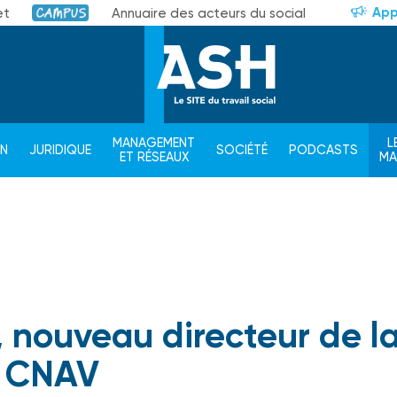
App
et
Annuaire des acteurs du social
Campus
MANAGEMENT
L
ON
JURIDIQUE
SOCIÉTÉ
PODCASTS
ET RÉSEAUX
M
 nouveau directeur de l
CNAV