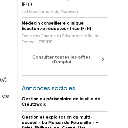
(F/H)
Le Département du Morbihan
Médecin conseiller·e clinique,
Écoutant·e rédacteur·trice (F/H)
Ecole des Parents et Educateurs d'Ile-de-
France - EPE IDF
Consulter toutes les offres
d'emploi
AV)
Annonces sociales
s de
Gestion du périscolaire de la ville de
Creutzwald
Gestion et exploitation du multi-
accueil « La Maison de Petronille » -