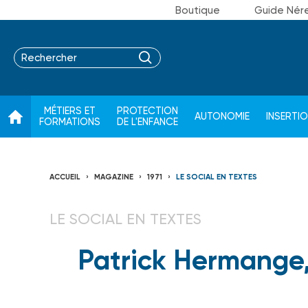
Boutique
Guide Nér
MÉTIERS ET
PROTECTION
AUTONOMIE
INSERTI
FORMATIONS
DE L'ENFANCE
ACCUEIL
MAGAZINE
1971
LE SOCIAL EN TEXTES
LE SOCIAL EN TEXTES
Patrick Hermange,