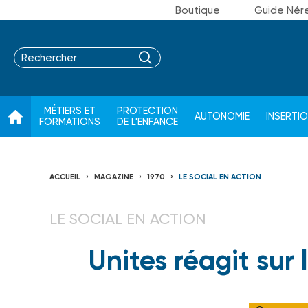
Boutique
Guide Nér
MÉTIERS ET
PROTECTION
AUTONOMIE
INSERTI
FORMATIONS
DE L'ENFANCE
ACCUEIL
MAGAZINE
1970
LE SOCIAL EN ACTION
LE SOCIAL EN ACTION
Unites réagit su