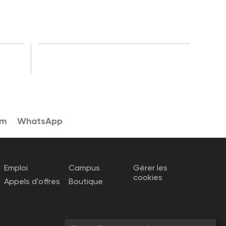
am
WhatsApp
Emploi
Campus
Gérer les
cookies
Appels d'offres
Boutique