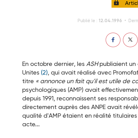
Arti
12.04.1996
Publié le :
Dern
En octobre dernier, les
ASH
publiaient un
Unites
(2)
, qui avait réalisé avec Promof
titre
« annonce un fait qu'il est utile de co
psychologiques (AMP) avait effectiveme
depuis 1991, reconnaissent ses responsab
directement auprès des ANPE avait révél
qualité d'AMP étaient en réalité titulaire
acte...