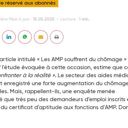
cle réservé aux abonnés
15.05.2025
1 min.
ière Mise à jour :
Lecture :
 article intitulé « Les AMP souffrent du chômage
af l'étude évoquée à cette occasion, estime que c
nfronter à la réalité »
. Le secteur des aides médi
nt enregistré une forte augmentation du chômag
les. Mais, rappellent-ils, une enquête menée
é que très peu des demandeurs d'emploi inscrits
s du certificat d'aptitude aux fonctions d'AMP. Do