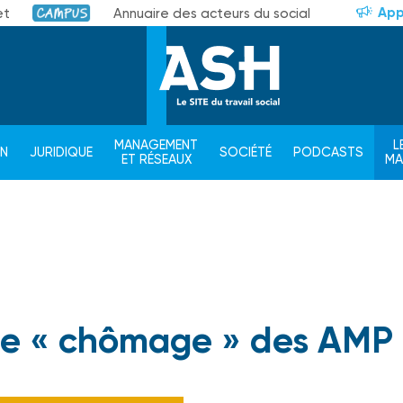
App
et
Annuaire des acteurs du social
Campus
MANAGEMENT
L
ON
JURIDIQUE
SOCIÉTÉ
PODCASTS
ET RÉSEAUX
M
r le « chômage » des AMP