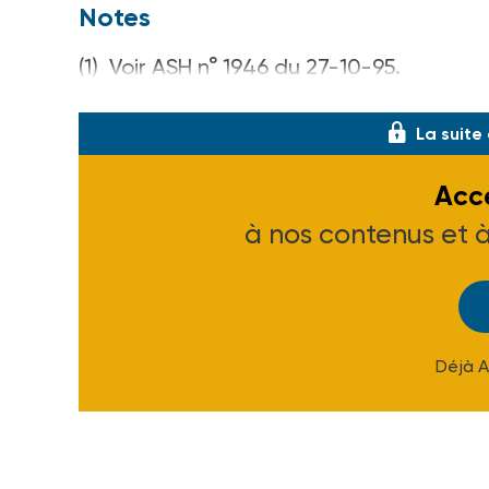
Notes
(1) Voir ASH n° 1946 du 27-10-95.
(2) Unites : 50, boulevard Raspail - 75014 P
La suite
Accé
à nos contenus et 
Déjà 