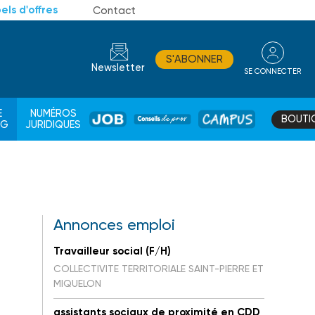
els d'offres
Contact
S'ABONNER
Newsletter
SE CONNECTER
CONSEIL
E
NUMÉROS
BOUTI
JOB
DE
CAMPUS
AG
JURIDIQUES
PROS
Annonces emploi
Travailleur social (F/H)
COLLECTIVITE TERRITORIALE SAINT-PIERRE ET
MIQUELON
assistants sociaux de proximité en CDD