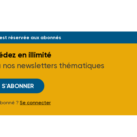
aris - Tél. (1) 43.35.11.57.
 est réservée aux abonnés
dez en illimité
à nos newsletters thématiques
S'ABONNER
Abonné ?
Se connecter