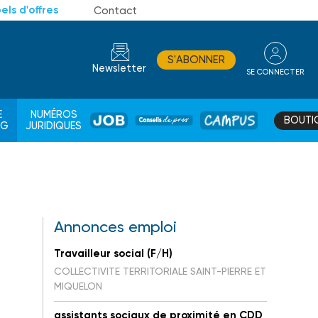
els d'offres
Contact
S'ABONNER
Newsletter
SE CONNECTER
CONSEIL
E
NUMÉROS
BOUTI
JOB
DE
CAMPUS
AG
JURIDIQUES
PROS
Annonces emploi
Travailleur social (F/H)
COLLECTIVITE TERRITORIALE SAINT-PIERRE ET
MIQUELON
assistants sociaux de proximité en CDD