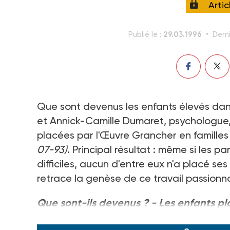
Arti
29.03.1996
Publié le :
Derni
Que sont devenus les enfants élevés dans
et Annick-Camille Dumaret, psychologue
placées par l'Œuvre Grancher en familles
07-93)
. Principal résultat : même si les 
difficiles, aucun d'entre eux n'a placé se
retrace la genèse de ce travail passionn
Que sont-ils devenus ? - Les enfants p
familial spécialisé
- Marthe Coppel et A