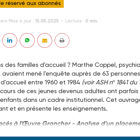
cle réservé aux abonnés
15.05.2025
0 min.
ère Mise à jour :
Lecture :
 des familles d'accueil ? Marthe Coppel, psychia
, avaient mené l'enquête auprès de 63 personne
 d'accueil entre 1960 et 1984
(voir ASH nº 1841 du 
parcours de ces jeunes devenus adultes ont parfois
s enfants dans un cadre institutionnel. Cet ouvrag
ant et en présente les enseignements.
lacés à l'Œuvre Grancher - Analyse d'un placem
nnick-Camille Dumaret - Ed. érès -148 F.