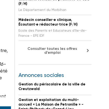
(F/H)
Le Département du Morbihan
Médecin conseiller·e clinique,
Écoutant·e rédacteur·trice (F/H)
Ecole des Parents et Educateurs d'Ile-de-
France - EPE IDF
Consulter toutes les offres
tre,
d'emploi
s
16-
 été
Annonces sociales
e
Gestion du périscolaire de la ville de
Creutzwald
ent
Gestion et exploitation du multi-
accueil « La Maison de Petronille » -