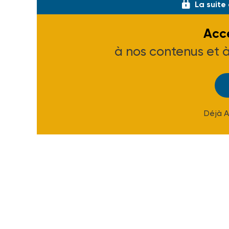
La suite
Accé
à nos contenus et 
Déjà 