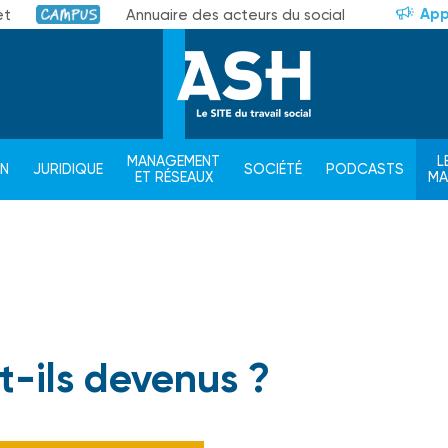
App
et
Annuaire des acteurs du social
Campus
MANAGEMENT
L
ON
JURIDIQUE
SOCIÉTÉ
PODCASTS
ET RÉSEAUX
M
t-ils devenus ?