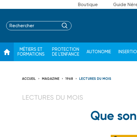
Boutique
Guide Nér
MÉTIERS ET
PROTECTION
AUTONOMIE
INSERTI
FORMATIONS
DE L'ENFANCE
ACCUEIL
MAGAZINE
1968
LECTURES DU MOIS
LECTURES DU MOIS
Que son