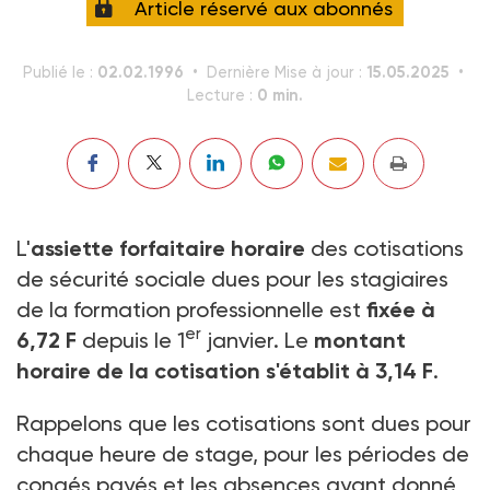
Article réservé aux abonnés
02.02.1996
15.05.2025
Publié le :
Dernière Mise à jour :
0 min.
Lecture :
L'
assiette forfaitaire horaire
des cotisations
de sécurité sociale dues pour les stagiaires
de la formation professionnelle est
fixée à
er
6,72 F
depuis le 1
janvier. Le
montant
horaire de la cotisation s'établit à 3,14 F
.
Rappelons que les cotisations sont dues pour
chaque heure de stage, pour les périodes de
congés payés et les absences ayant donné