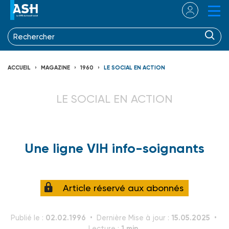
ACCUEIL
MAGAZINE
1960
LE SOCIAL EN ACTION
LE SOCIAL EN ACTION
Une ligne VIH info-soignants
Article réservé aux abonnés
02.02.1996
15.05.2025
Publié le :
Dernière Mise à jour :
1 min.
Lecture :