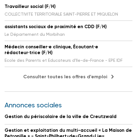
Travailleur social (F/H)
COLLECTIVITE TERRITORIALE SAINT-PIERRE ET MIQUELON
assistants sociaux de proximité en CDD (F/H)
Le Département du Morbihan
Médecin conseiller·e clinique, Écoutant·e
rédacteur·trice (F/H)
Ecole des Parents et Educateurs d'Ile-de-France - EPE IDF
Consulter toutes les offres d'emploi
Annonces sociales
Gestion du périscolaire de la ville de Creutzwald
Gestion et exploitation du multi-accueil « La Maison de
Petronille » - Saint-Philbert-de-Grand-Lieu