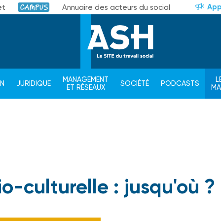
App
et
Annuaire des acteurs du social
Campus
MANAGEMENT
L
ON
JURIDIQUE
SOCIÉTÉ
PODCASTS
ET RÉSEAUX
M
o-culturelle : jusqu'où ?