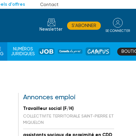
els d'offres
Contact
S'ABONNER
Newsletter
SE CONNECTER
CONSEIL
E
NUMÉROS
BOUTI
JOB
DE
CAMPUS
AG
JURIDIQUES
PROS
Annonces emploi
Travailleur social (F/H)
COLLECTIVITE TERRITORIALE SAINT-PIERRE ET
MIQUELON
assistants sociaux de proximité en CDD