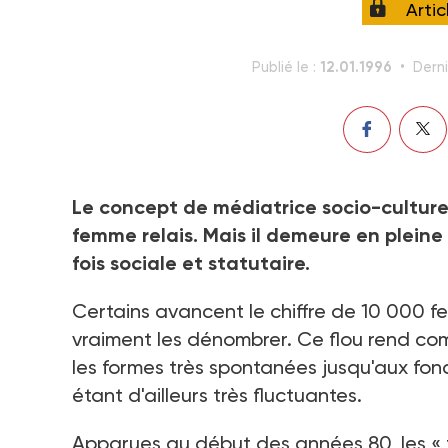
Arti
12.01.1996
Publié le :
Derni
Le concept de médiatrice socio-culturel
femme relais. Mais il demeure en pleine 
fois sociale et statutaire.
Certains avancent le chiffre de 10 000 f
vraiment les dénombrer. Ce flou rend com
les formes très spontanées jusqu'aux fonct
étant d'ailleurs très fluctuantes.
Apparues au début des années 80, les « f