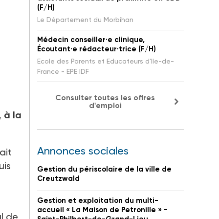
(F/H)
Le Département du Morbihan
Médecin conseiller·e clinique,
Écoutant·e rédacteur·trice (F/H)
Ecole des Parents et Educateurs d'Ile-de-
France - EPE IDF
Consulter toutes les offres
d'emploi
 à la
Annonces sociales
ait
uis
Gestion du périscolaire de la ville de
Creutzwald
Gestion et exploitation du multi-
accueil « La Maison de Petronille » -
l de