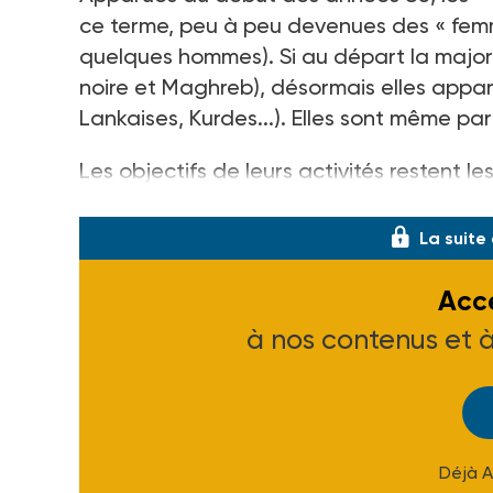
ce terme, peu à peu devenues des « femm
quelques hommes). Si au départ la majorit
noire et Maghreb), désormais elles appar
Lankaises, Kurdes...). Elles sont même parf
Les objectifs de leurs activités restent l
immigrées (ou plus largement défavor
La suite
Accé
à nos contenus et 
Déjà 