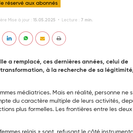
cle réservé aux abonnés
15.05.2025
7 min.
ère Mise à jour :
Lecture :
le a remplacé, ces dernières années, celui de
transformation, à la recherche de sa légitimité,
emmes médiatrices. Mais en réalité, personne ne s
pte du caractère multiple de leurs activités, dep
ions plus formelles. Les frontières entre les deux
emmes relais » sont, refusant le côté instrumenta