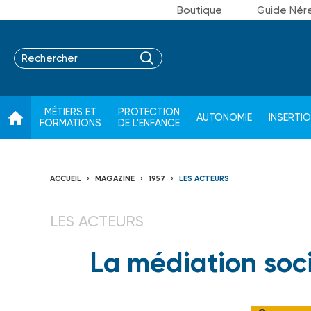
Boutique
Guide Nér
MÉTIERS ET
PROTECTION
AUTONOMIE
INSERTI
FORMATIONS
DE L'ENFANCE
ACCUEIL
MAGAZINE
1957
LES ACTEURS
LES ACTEURS
La médiation soci