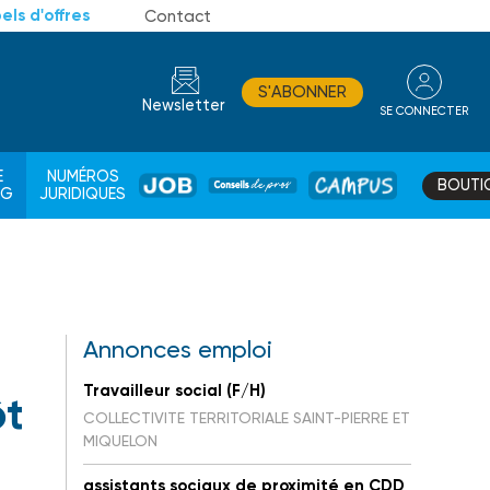
els d'offres
Contact
S'ABONNER
Newsletter
SE CONNECTER
CONSEIL
E
NUMÉROS
BOUTI
JOB
DE
CAMPUS
AG
JURIDIQUES
PROS
Annonces emploi
Travailleur social (F/H)
ôt
COLLECTIVITE TERRITORIALE SAINT-PIERRE ET
MIQUELON
assistants sociaux de proximité en CDD