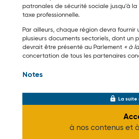
patronales de sécurité sociale jusqu'à l
taxe professionnelle.
Par ailleurs, chaque région devra fourni
plusieurs documents sectoriels, dont un po
devrait être présenté au Parlement
« à l
concertation de tous les partenaires con
Notes
(1) Voir ASH n° 1913 du 9-02-95.
La suite
Accé
à nos contenus et 