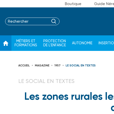
Boutique
Guide Nér
MÉTIERS ET
PROTECTION
AUTONOMIE
INSERTI
FORMATIONS
DE L'ENFANCE
ACCUEIL
MAGAZINE
1957
LE SOCIAL EN TEXTES
LE SOCIAL EN TEXTES
Les zones rurales l