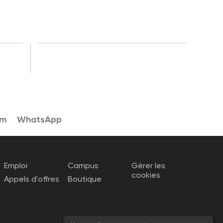
am
WhatsApp
Emploi
Campus
Gérer les
cookies
Appels d'offres
Boutique