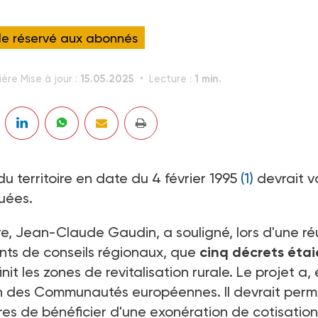
cle réservé aux abonnés
15.05.2025
1 min.
ère Mise à jour :
Lecture :
u territoire en date du 4 février 1995
(1)
devrait vo
uées.
re, Jean-Claude Gaudin, a souligné, lors d'une ré
ents de conseils régionaux, que
cinq décrets étai
it les zones de revitalisation rurale. Le projet a,
ion des Communautés européennes. Il devrait perm
ires de bénéficier d'une exonération de cotisation