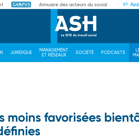
App
et
Annuaire des acteurs du social
Campus
MANAGEMENT
L
ON
JURIDIQUE
SOCIÉTÉ
PODCASTS
ET RÉSEAUX
M
es moins favorisées bient
définies