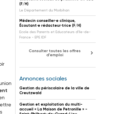
(F/H)
Le Département du Morbihan
Médecin conseiller·e clinique,
Écoutant·e rédacteur·trice (F/H)
Ecole des Parents et Educateurs d'Ile-de-
France - EPE IDF
Consulter toutes les offres
d'emploi
ir
Annonces sociales
union
Gestion du périscolaire de la ville de
ent
Creutzwald
 en
ettre
Gestion et exploitation du multi-
accueil « La Maison de Petronille » -
s