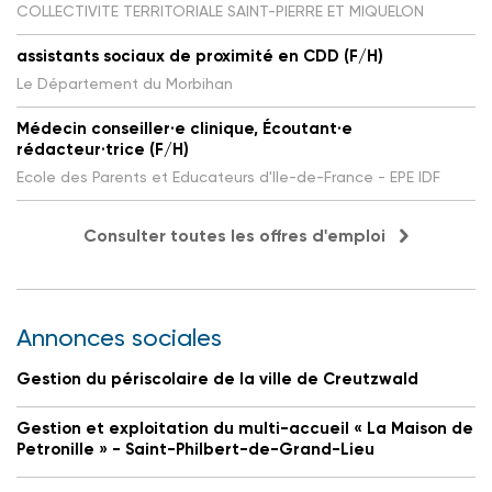
COLLECTIVITE TERRITORIALE SAINT-PIERRE ET MIQUELON
assistants sociaux de proximité en CDD (F/H)
Le Département du Morbihan
Médecin conseiller·e clinique, Écoutant·e
rédacteur·trice (F/H)
Ecole des Parents et Educateurs d'Ile-de-France - EPE IDF
Consulter toutes les offres d'emploi
Annonces sociales
Gestion du périscolaire de la ville de Creutzwald
Gestion et exploitation du multi-accueil « La Maison de
Petronille » - Saint-Philbert-de-Grand-Lieu